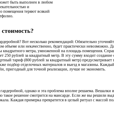
 может быть выполнен в любом
лекательностью и
го помещения теряют всякий
тфолио.
в стоимость?
гардеробной? Вот несколько рекомендаций: Обязательно уточняй
ном объеме или некачественно, будет практически невозможно. Да
ны квадратного метра, умноженной на площадь помещения. Спраш
т 250 рублей за квадратный метр. В эту сумму входит создание
ртный тариф (800 рублей за квадратный метр) предусматривает 
также подбор отделочных материалов и выезд в магазины. Каждый
айн, пригодный для точной реализации, лучше не экономить.
гардеробной, однако и эта проблема вполне решаема. Вешалки и
шо такое решение смотрится на мансарде. Если же вы решили вы
еркала. Каждая примерка превратится в целый ритуал с массой 