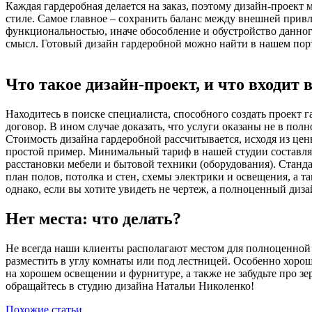
Каждая гардеробная делается на заказ, поэтому дизайн-проект
стиле. Самое главное – сохранить баланс между внешней прив
функциональностью, иначе обособление и обустройство данно
смысл. Готовый дизайн гардеробной можно найти в нашем пор
Что такое дизайн-проект, и что входит 
Находитесь в поиске специалиста, способного создать проект 
договор. В ином случае доказать, что услуги оказаны не в пол
Стоимость дизайна гардеробной рассчитывается, исходя из це
простой пример. Минимальный тариф в нашей студии составляе
расстановки мебели и бытовой техники (оборудования). Станда
план полов, потолка и стен, схемы электрики и освещения, а 
однако, если вы хотите увидеть не чертеж, а полноценный диз
Нет места: что делать?
Не всегда наши клиенты располагают местом для полноценной 
разместить в углу комнаты или под лестницей. Особенно хоро
на хорошем освещении и фурнитуре, а также не забудьте про з
обращайтесь в студию дизайна Натальи Николенко!
Похожие статьи