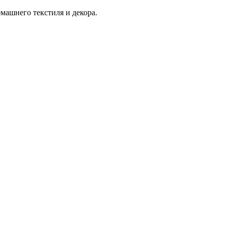
машнего текстиля и декора.
изайн интерьера квартиры-студии