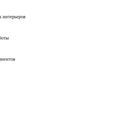
 интерьеров
боты
лиентов