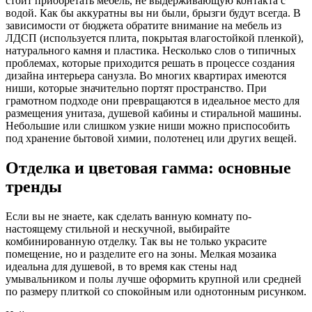
стоит приобретать мебель, не выдерживающую контакта с
водой. Как бы аккуратны вы ни были, брызги будут всегда. В
зависимости от бюджета обратите внимание на мебель из
ЛДСП (используется плита, покрытая влагостойкой пленкой),
натурального камня и пластика. Несколько слов о типичных
проблемах, которые приходится решать в процессе создания
дизайна интерьера санузла. Во многих квартирах имеются
ниши, которые значительно портят пространство. При
грамотном подходе они превращаются в идеальное место для
размещения унитаза, душевой кабины и стиральной машины.
Небольшие или слишком узкие ниши можно приспособить
под хранение бытовой химии, полотенец или других вещей.
Отделка и цветовая гамма: основные
тренды
Если вы не знаете, как сделать ванную комнату по-
настоящему стильной и нескучной, выбирайте
комбинированную отделку. Так вы не только украсите
помещение, но и разделите его на зоны. Мелкая мозаика
идеальна для душевой, в то время как стены над
умывальником и полы лучше оформить крупной или средней
по размеру плиткой со спокойным или однотонным рисунком.